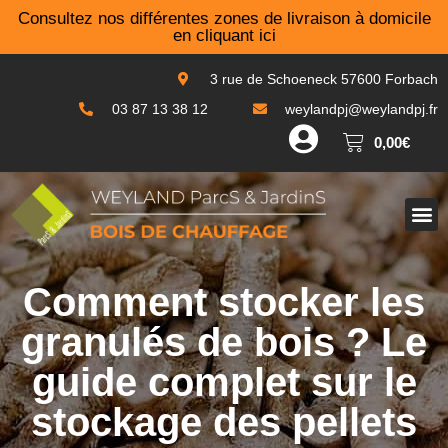
Consultez nos différentes zones de livraison à domicile
en cliquant ici
3 rue de Schoeneck 57600 Forbach
03 87 13 38 12
weylandpj@weylandpj.fr
0,00
€
Granulés de bois
Comment stocker les
granulés de bois ? Le
guide complet sur le
stockage des pellets