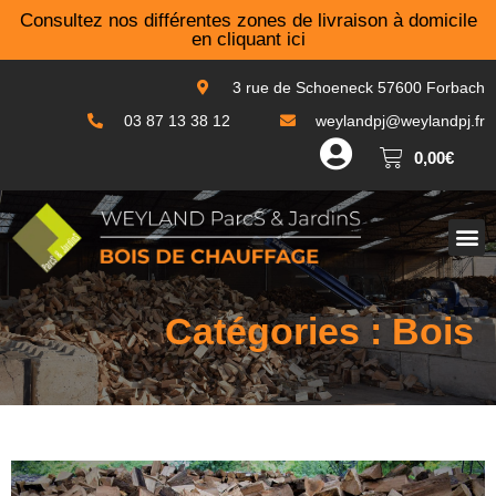
Consultez nos différentes zones de livraison à domicile
en cliquant ici
3 rue de Schoeneck 57600 Forbach
03 87 13 38 12
weylandpj@weylandpj.fr
0,00
€
Granulés de bois
Catégories :
Bois